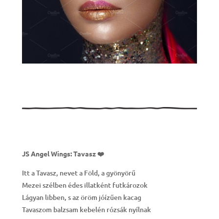
JS Angel Wings: Tavasz ❤️
Itt a Tavasz, nevet a Föld, a gyönyörű
Mezei szélben édes illatként futkározok
Lágyan libben, s az öröm jóízűen kacag
Tavaszom balzsam kebelén rózsák nyílnak